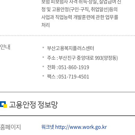
보험 피보험자 자격 취득⋅상실, 실업급여 신
청 및 고용안정(구인⋅구직, 취업알선)등의
사업과 직업능력 개발훈련에 관한 업무를
처리
안내
부산고용복지플러스센터
주소 : 부산진구 중앙대로 993(양정동)
전화 :
051-860-1919
팩스 :
051-719-4501
고용안정 정보망
워크넷
http://www.work.go.kr
홈페이지