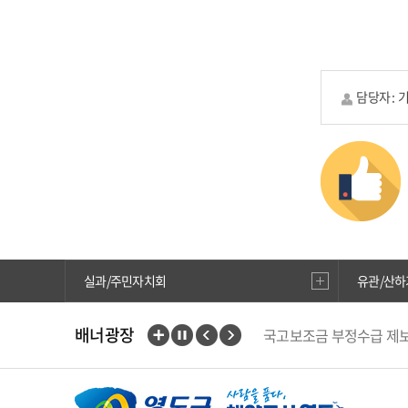
담당자 :
실과/주민자치회
유관/산하
배너광장
국고보조금 부정수급 제
중앙부처 법령 유권해석
행복출산 원스톱서비스
부산인재평생교육진흥원