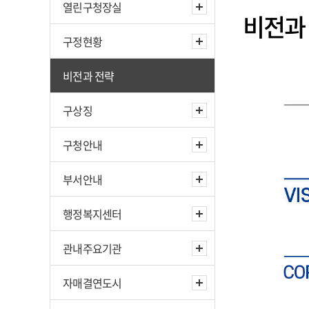
열린구청장실
비전과
구정현황
비전과 전략
구상징
구청안내
부서안내
행정복지센터
관내주요기관
자매결연도시