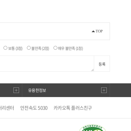
TOP
보통
(3점)
불만족
(2점)
매우 불만족
(1점)
등록
유용한정보
처리센터
안전속도 5030
카카오톡 플러스친구
별징수분)신고·납부
안전신문고
직선거비리 익명신고
우편번호검색
승용차요일제
거래관리시스템
생활공감 국민행복