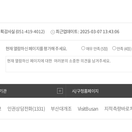
기획감사실
(
051-419-4012
)
최근업데이트 :
2025-03-07 13:43:06
현재 열람하신 페이지를 평가해 주세요.
매우 만족
(5점)
만족
(4점)
기관
시/구청홈페이지
보
인권상담전화(1331)
부산대개조
VisitBusan
지적측량바로
부산시 착한가격업소
복지·보조금 부정 신고센터
지방소득세(특
도로명주소안내
e-청소년
부산광역시청소년종합지원센터
공
부산영어방송
부산시 해외마케팅 지원사업 통합시스템
부동산