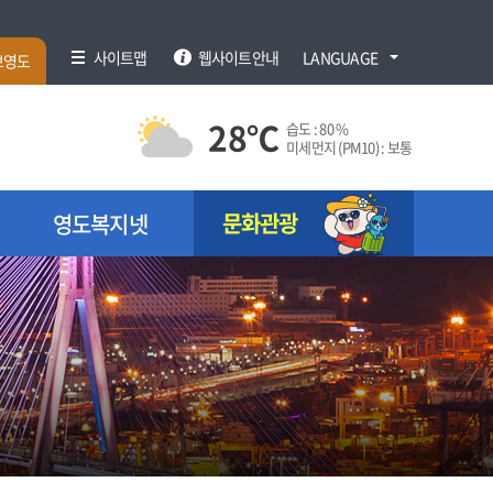
사이트맵
웹사이트안내
LANGUAGE
브영도
28
℃
습도 :
80 %
미세먼지 (PM10) :
보통
문화관광
영도복지넷