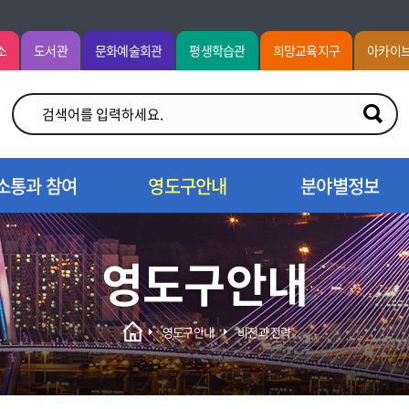
소
도서관
문화예술회관
평생학습관
희망교육지구
아카이
소통과 참여
영도구안내
분야별정보
영도구안내
영도구안내
비전과 전략