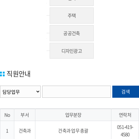
주택
공공건축
디자인광고
직원안내
검색
No
부서
업무분장
연락처
051-419-
1
건축과
건축과 업무 총괄
4580