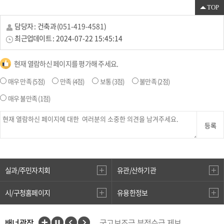
TOP
담당자 :
건축과
(
051-419-4581
)
최근업데이트 :
2024-07-22 15:45:14
현재 열람하신 페이지를 평가해 주세요.
매우 만족
(5점)
만족
(4점)
보통
(3점)
불만족
(2점)
매우 불만족
(1점)
등록
실과/주민자치회
유관/산하기관
시/구청홈페이지
유용한정보
배너광장
국고보조금 부정수급 제보