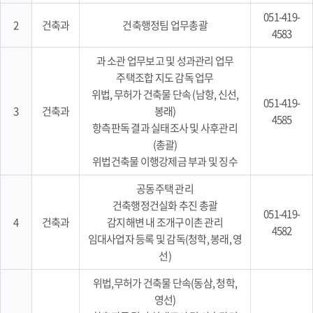
051-419-
2
건축과
건축행정팀 업무총괄
4583
과 소관 업무보고 및 성과관리 업무
주택조합 지도 감독 업무
위법, 무허가 건축물 단속 (남항, 신선,
051-419-
3
건축과
봉래)
4585
항측판독 결과 실태조사 및 사후관리
(총괄)
위법건축물 이행강제금 부과 및 징수
공동주택 관리
건축행정건실화 추진 총괄
051-419-
4
건축과
감지해변 내 조개구이촌 관리
4582
임대사업자 등록 및 감독(청학, 봉래, 영
선)
위법,무허가 건축물 단속(동삼, 청학,
영선)