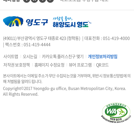
인권상담전화(1331)
부산대개조
VisitBusan
지적측량바로처리센터
안전속도 5030
카카오톡 플러스친구
(49011) 부산광역시 영도구 태종로 423 (청학동)
| 대표전화 : 051-419-4000
중앙부처 법령 유권해석
| 팩스번호 : 051-419-4444
부산시 착한가격업소
복지·보조금 부정 신고센터
사이트맵
오시는길
카카오톡 플러스친구 맺기
개인정보처리방침
지방소득세(특별징수분)신고·납부
저작권 보호정책
홈페이지 수정요청
뷰어 프로그램
QR코드
안전신문고
본사이트에서는 이메일 주소가 무단 수집되는것을 거부하며, 위반시 정보통신망법에 의
행복출산 원스톱서비스
해 처벌됨을 알려드립니다.
도로명주소안내
e-청소년
Copyright©2017 Yeongdo-gu office, Busan Metropolitan City, Korea.
부산광역시청소년종합지원센터
All Rights Reserved.
공직선거비리 익명신고
우편번호검색
승용차요일제
부산인재평생교육진흥원
부산영어방송
부산시 해외마케팅 지원사업 통합시스