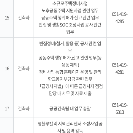
소규모주택정비사업
노후공동주택 지원사업 관련 업무
051-419-
15
건축과
공동주택 행위허가 신고 관련 업무
4285
빈집 및 생활SOC 조성사업 공사 관련
업무
빈집정비(철거, 활용 등) 공사 관련 업
무
공동주택 행위허가,신고 관련 업무(동
삼동 제외)
051-419-
16
건축과
정비사업 통합 홈페이지 운영 및 관리
4281
학교용지부담금 관련 업무
「급경사지법」에 따른 급경사지 점검
담당 내 서무 및 자료 제출
051-419-
17
건축과
공공건축팀 내 업무 총괄
6313
영블루밸리 지역관리센터 조성사업 공
사 및 용역 감독