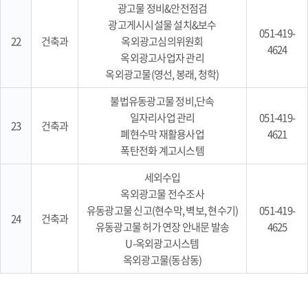
광고물 정비&안전점검
광고게시시설물 설치&보수
051-419-
22
건축과
옥외광고심의위원회
4624
옥외광고사업자 관리
옥외광고물(영선, 봉래, 청학)
불법유동광고물 정비,단속
일자리사업 관리
051-419-
23
건축과
폐현수막 재활용사업
4621
폭탄전화 계고시스템
세외수입
옥외광고물 전수조사
유동광고물 신고(현수막, 벽보, 현수기)
051-419-
24
건축과
유동광고물 허가 연장 안내문 발송
4625
U-옥외광고시스템
옥외광고물(동삼동)