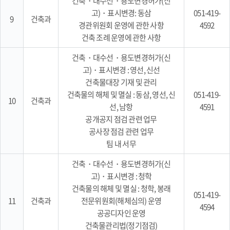
건축・대수선・용도변경허가(신
고)・표시변경: 동삼
051-419-
9
건축과
경관위원회 운영에 관한 사항
4592
건축 조례 운영에 관한 사항
건축・대수선・용도변경허가(신
고)・표시변경 : 영선, 신선
건축물대장 기재 및 관리
건축물의 해체 및 멸실 : 동삼, 영선, 신
051-419-
10
건축과
선, 남항
4591
공개공지 점검 관련 업무
공사장 점검 관련 업무
팀 내 서무
건축・대수선・용도변경허가(신
고)・표시변경 : 청학
건축물의 해체 및 멸실 : 청학, 봉래
051-419-
11
건축과
전문위원회(해체심의) 운영
4594
공공디자인 운영
건축물관리법(정기점검)