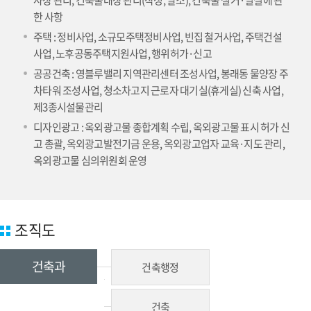
사장 관리, 건축물대장 관리(작성, 말소), 건축물 철거·멸실에 관
한 사항
주택 : 정비사업, 소규모주택정비사업, 빈집 철거사업, 주택건설
사업, 노후공동주택지원사업, 행위허가·신고
공공건축 : 영블루밸리 지역관리센터 조성사업, 봉래동 물양장 주
차타워 조성사업, 청소차고지 근로자 대기실(휴게실) 신축 사업,
제3종시설물관리
디자인광고 : 옥외광고물 종합계획 수립, 옥외광고물 표시 허가 신
고 총괄, 옥외광고발전기금 운용, 옥외광고업자 교육·지도 관리,
옥외광고물 심의위원회 운영
조직도
건축과
건축행정
건축