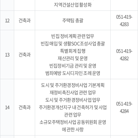
지역건설산업 활성화
051-419-
12
건축과
주택팀 총괄
4283
빈집 정비계획 관련 업무
빈집 매입 및 생활SOC조성사업 총괄
특별회계 집행
051-419-
13
건축과
재산관리 및 운영
4282
빈집정비기금 관리 및 운영
범죄예방 도시디자인 조례 운영
도시 및 주거환경정비사업 기본계획
재정비촉진사업 관련 업무
도시 및 주거환경정비사업 업무
051-419-
14
건축과
주거환경개선지구 내 건축허가 및 사업
4284
관련 업무
소규모주택정비사업 공동위원회 운영
에 관한 사항