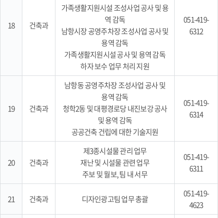
가족생활지원시설 조성사업 공사 및 용
역 감독
051-419-
18
건축과
남항시장 공영주차장 조성사업 공사 및
6312
용역 감독
가족생활지원시설 공사 및 용역 감독
하자 보수 업무 처리 지원
남항동 공영주차장 조성사업 공사 및
용역 감독
051-419-
19
건축과
청학2동 및 대평경로당 내진보강 공사
6314
및 용역 감독
공공건축 건립에 대한 기술지원
제3종시설물 관리 업무
051-419-
20
건축과
재난 및 시설물 관련 업무
6311
주보 및 월보, 팀 내 서무
051-419-
21
건축과
디자인광고팀 업무 총괄
4623