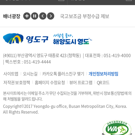
배너광장
국고보조금 부정수급 제보
인권상담전화(1331)
부산대개조
VisitBusan
지적측량바로처리센터
안전속도 5030
카카오톡 플러스친구
(49011) 부산광역시 영도구 태종로 423 (청학동)
| 대표전화 : 051-419-4000
중앙부처 법령 유권해석
| 팩스번호 : 051-419-4444
부산시 착한가격업소
복지·보조금 부정 신고센터
사이트맵
오시는길
카카오톡 플러스친구 맺기
개인정보처리방침
지방소득세(특별징수분)신고·납부
저작권 보호정책
홈페이지 수정요청
뷰어 프로그램
QR코드
안전신문고
본사이트에서는 이메일 주소가 무단 수집되는것을 거부하며, 위반시 정보통신망법에 의
행복출산 원스톱서비스
해 처벌됨을 알려드립니다.
도로명주소안내
e-청소년
Copyright©2017 Yeongdo-gu office, Busan Metropolitan City, Korea.
부산광역시청소년종합지원센터
All Rights Reserved.
공직선거비리 익명신고
우편번호검색
승용차요일제
부산인재평생교육진흥원