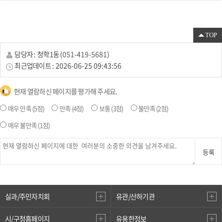
TOP
담당자 :
청학1동
(
051-419-5681
)
최근업데이트 :
2026-06-25 09:43:56
현재 열람하신 페이지를 평가해 주세요.
매우 만족
(5점)
만족
(4점)
보통
(3점)
불만족
(2점)
매우 불만족
(1점)
등록
실과/주민자치회
유관/산하기관
시/구청홈페이지
유용한정보