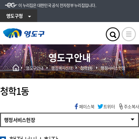
이 누리집은 대한민국 공식 전자정부 누리집입니다.
영도구청
영도구안내
영도구안내
행정복지센터
청학1동
행정서비스헌장
청학1동
페이스북
트위터
주소복사
행정서비스헌장