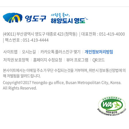
인권상담전화(1331)
부산대개조
VisitBusan
지적측량바로처리센터
안전속도 5030
카카오톡 플러스친구
(49011) 부산광역시 영도구 태종로 423 (청학동)
| 대표전화 : 051-419-4000
중앙부처 법령 유권해석
| 팩스번호 : 051-419-4444
부산시 착한가격업소
복지·보조금 부정 신고센터
사이트맵
오시는길
카카오톡 플러스친구 맺기
개인정보처리방침
지방소득세(특별징수분)신고·납부
저작권 보호정책
홈페이지 수정요청
뷰어 프로그램
QR코드
안전신문고
본사이트에서는 이메일 주소가 무단 수집되는것을 거부하며, 위반시 정보통신망법에 의
행복출산 원스톱서비스
해 처벌됨을 알려드립니다.
도로명주소안내
e-청소년
Copyright©2017 Yeongdo-gu office, Busan Metropolitan City, Korea.
부산광역시청소년종합지원센터
All Rights Reserved.
공직선거비리 익명신고
우편번호검색
승용차요일제
부산인재평생교육진흥원
부산영어방송
부산시 해외마케팅 지원사업 통합시스
부동산거래관리시스템