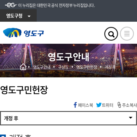
이 누리집은 대한민국 공식 전자정부 누리집입니다.
영도구청
영도구안내
영도구안내
구상징
영도구민헌장
개정 후
영도구민헌장
페이스북
트위터
주소복사
개정 후