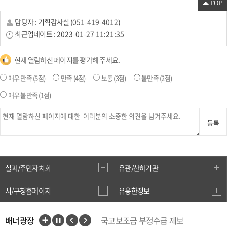
TOP
담당자 :
기획감사실
(
051-419-4012
)
최근업데이트 :
2023-01-27 11:21:35
현재 열람하신 페이지를 평가해 주세요.
매우 만족
(5점)
만족
(4점)
보통
(3점)
불만족
(2점)
매우 불만족
(1점)
등록
실과/주민자치회
유관/산하기관
시/구청홈페이지
유용한정보
배너광장
국고보조금 부정수급 제보