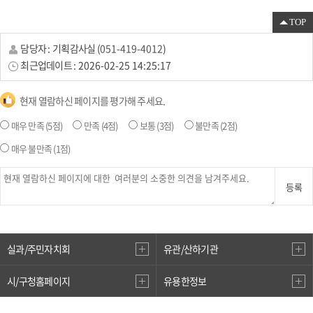
TOP
담당자 :
기획감사실
(
051-419-4012
)
최근업데이트 :
2026-02-25 14:25:17
현재 열람하신 페이지를 평가해 주세요.
매우 만족
(5점)
만족
(4점)
보통
(3점)
불만족
(2점)
매우 불만족
(1점)
등록
실과/주민자치회
유관/산하기관
시/구청홈페이지
유용한정보