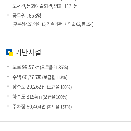
도서관, 문화예술회관, 의회, 11개동
공무원 : 658명
(구본청 427, 의회 15, 직속기관·사업소 62, 동 154)
기반시설
도로 99.57㎞
(도로율 21.35%)
주택 60,776호
(보급율 113%)
상수도 20,262전
(보급율 100%)
하수도 315km
(보급율 100%)
주차장 60,404면
(확보율 137%)