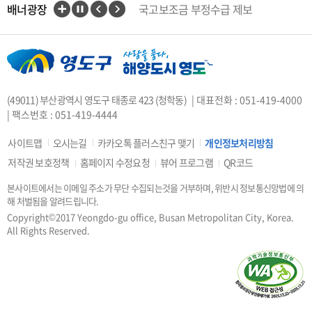
배너광장
국고보조금 부정수급 제보
인권상담전화(1331)
부산대개조
VisitBusan
지적측량바로처리센터
안전속도 5030
카카오톡 플러스친구
(49011) 부산광역시 영도구 태종로 423 (청학동)
| 대표전화 : 051-419-4000
중앙부처 법령 유권해석
| 팩스번호 : 051-419-4444
부산시 착한가격업소
복지·보조금 부정 신고센터
사이트맵
오시는길
카카오톡 플러스친구 맺기
개인정보처리방침
지방소득세(특별징수분)신고·납부
저작권 보호정책
홈페이지 수정요청
뷰어 프로그램
QR코드
안전신문고
본사이트에서는 이메일 주소가 무단 수집되는것을 거부하며, 위반시 정보통신망법에 의
행복출산 원스톱서비스
해 처벌됨을 알려드립니다.
도로명주소안내
e-청소년
Copyright©2017 Yeongdo-gu office, Busan Metropolitan City, Korea.
부산광역시청소년종합지원센터
All Rights Reserved.
공직선거비리 익명신고
우편번호검색
승용차요일제
부산인재평생교육진흥원
부산영어방송
부산시 해외마케팅 지원사업 통합시스