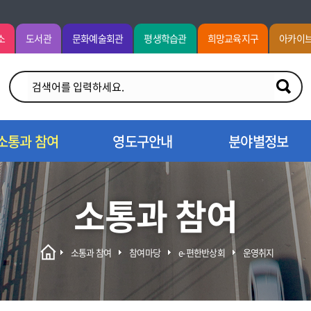
소
도서관
문화예술회관
평생학습관
희망교육지구
아카이
소통과 참여
영도구안내
분야별정보
소통과 참여
소통과 참여
참여마당
e-편한반상회
운영취지