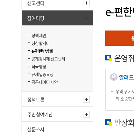
신고센터
e-편
참여마당
정책제안
칭찬합시다
e-편한반상회
운영
공개감사제 신고센터
적극행정
규제입증요청
알려드
공공데이터 제안
우리구에서
의 소중한
정책토론
주민참여예산
반상회
설문조사