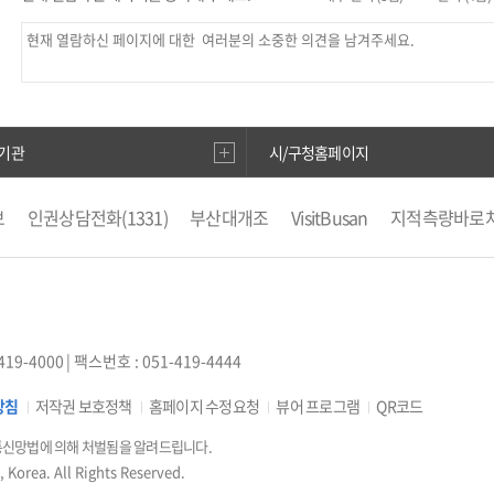
기관
시/구청홈페이지
보
인권상담전화(1331)
부산대개조
VisitBusan
지적측량바로
부산시 착한가격업소
복지·보조금 부정 신고센터
지방소득세(특
도로명주소안내
e-청소년
부산광역시청소년종합지원센터
공
부산영어방송
부산시 해외마케팅 지원사업 통합시스템
부동산
수막신청
지방재정365
한국국토정보공사
국민신문고
부산생
사랑
부산도시서비스(창업) 분석
419-4000
| 팩스번호 : 051-419-4444
방침
저작권 보호정책
홈페이지 수정요청
뷰어 프로그램
QR코드
통신망법에 의해 처벌됨을 알려드립니다.
 Korea. All Rights Reserved.