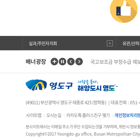
실과/주민자치회
유관/산하
배너광장
국고보조금 부정수급 제
중앙부처 법령 유권해석
행복출산 원스톱서비스
부산인재평생교육진흥원
위해식품 정보공개
현
에어코리아
웹진 아이
(49011) 부산광역시 영도구 태종로 423 (청학동)
| 대표전화 : 051-
사이트맵
오시는길
카카오톡 플러스친구 맺기
개인정보처리
본사이트에서는 이메일 주소가 무단 수집되는것을 거부하며, 위반시 정보
Copyright©2017 Yeongdo-gu office, Busan Metropolitan City,