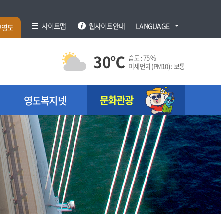
사이트맵
웹사이트안내
LANGUAGE
브영도
30
℃
습도 :
75 %
미세먼지 (PM10) :
보통
문화관광
영도복지넷