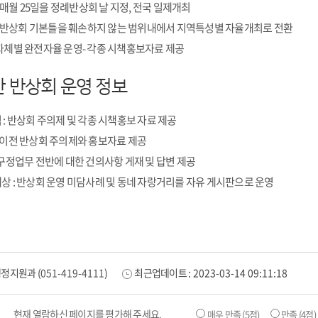
 31 : 매월 25일을 정례반상회 날 지정, 전국 일제개최
. 25 : 반상회 기본틀을 훼손하지 않는 범위내에서 지역특성별 자율개최로 전환
 : 지자체별 완전자율 운영- 각종 시책홍보자료 제공
한 반상회 운영 정보
 : 반상회 주의제 및 각종 시책홍보 자료 제공
: 이전 반상회 주의제와 홍보자료 제공
: 구정업무 전반에 대한 건의사항 게재 및 답변 제공
세상 : 반상회 운영 미담사례 및 동네 자랑거리를 자유 게시판으로 운영
행정지원과
(
051-419-4111
)
최근업데이트 :
2023-03-14 09:11:18
현재 열람하신 페이지를 평가해 주세요.
매우 만족
(5점)
만족
(4점)