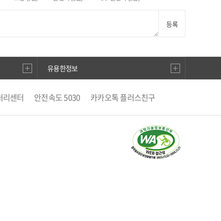
등록
유용한정보
처리센터
안전속도 5030
카카오톡 플러스친구
별징수분)신고·납부
안전신문고
직선거비리 익명신고
우편번호검색
승용차요일제
거래관리시스템
생활공감 국민행복
활지도
남부운전면허시험장
BADA TV