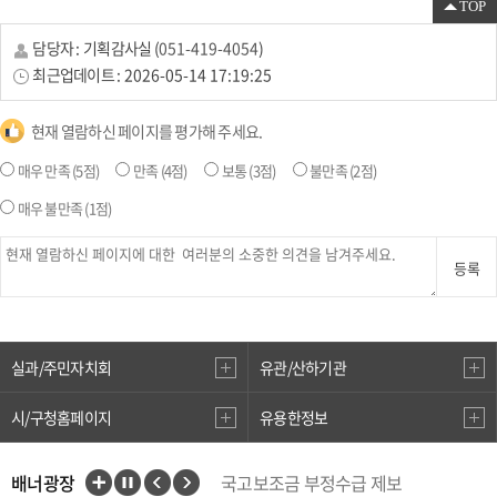
TOP
담당자 :
기획감사실
(
051-419-4054
)
최근업데이트 :
2026-05-14 17:19:25
현재 열람하신 페이지를 평가해 주세요.
매우 만족
(5점)
만족
(4점)
보통
(3점)
불만족
(2점)
매우 불만족
(1점)
등록
실과/주민자치회
유관/산하기관
시/구청홈페이지
유용한정보
배너광장
국고보조금 부정수급 제보