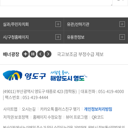
실과/주민자치회
유관/산하기관
시/구청홈페이지
유용한정보
배너광장
국고보조금 부정수급 제보
인권상담전화(1331)
부산대개조
VisitBusan
지적측량바로처리센터
안전속도 5030
카카오톡 플러스친구
(49011) 부산광역시 영도구 태종로 423 (청학동)
| 대표전화 : 051-419-4000
중앙부처 법령 유권해석
| 팩스번호 : 051-419-4444
부산시 착한가격업소
복지·보조금 부정 신고센터
사이트맵
오시는길
카카오톡 플러스친구 맺기
개인정보처리방침
지방소득세(특별징수분)신고·납부
저작권 보호정책
홈페이지 수정요청
뷰어 프로그램
QR코드
안전신문고
본사이트에서는 이메일 주소가 무단 수집되는것을 거부하며, 위반시 정보통신망법에 의