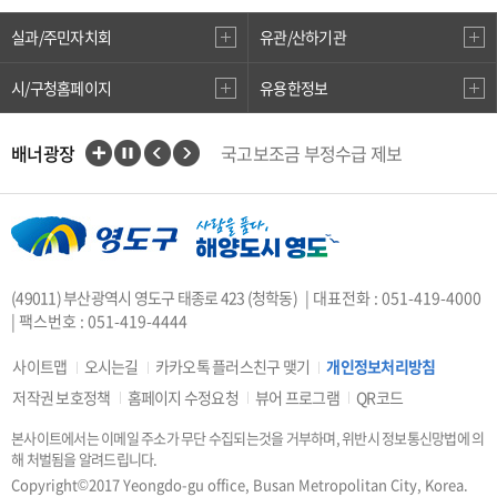
실과/주민자치회
유관/산하기관
시/구청홈페이지
유용한정보
배너광장
국고보조금 부정수급 제보
인권상담전화(1331)
부산대개조
VisitBusan
지적측량바로처리센터
안전속도 5030
카카오톡 플러스친구
(49011) 부산광역시 영도구 태종로 423 (청학동)
| 대표전화 : 051-419-4000
중앙부처 법령 유권해석
| 팩스번호 : 051-419-4444
부산시 착한가격업소
복지·보조금 부정 신고센터
사이트맵
오시는길
카카오톡 플러스친구 맺기
개인정보처리방침
지방소득세(특별징수분)신고·납부
저작권 보호정책
홈페이지 수정요청
뷰어 프로그램
QR코드
안전신문고
본사이트에서는 이메일 주소가 무단 수집되는것을 거부하며, 위반시 정보통신망법에 의
행복출산 원스톱서비스
해 처벌됨을 알려드립니다.
도로명주소안내
e-청소년
Copyright©2017 Yeongdo-gu office, Busan Metropolitan City, Korea.