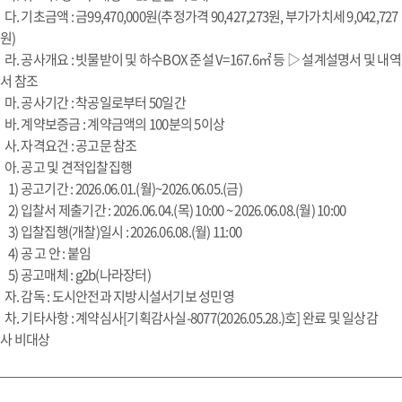
다. 기초금액 : 금99,470,000원(추정가격 90,427,273원, 부가가치세 9,042,727
원)
라. 공사개요 : 빗물받이 및 하수BOX 준설 V=167.6㎡ 등 ▷ 설계설명서 및 내역
서 참조
마. 공사기간 : 착공일로부터 50일간
바. 계약보증금 : 계약금액의 100분의 5이상
사. 자격요건 : 공고문 참조
아. 공고 및 견적입찰집행
1) 공고기간 : 2026.06.01.(월)~2026.06.05.(금)
2) 입찰서 제출기간 : 2026.06.04.(목) 10:00 ~ 2026.06.08.(월) 10:00
3) 입찰집행(개찰)일시 : 2026.06.08.(월) 11:00
4) 공 고 안 : 붙임
5) 공고매체 : g2b(나라장터)
자. 감독 : 도시안전과 지방시설서기보 성민영
차. 기타사항 : 계약심사[기획감사실-8077(2026.05.28.)호] 완료 및 일상감
사 비대상