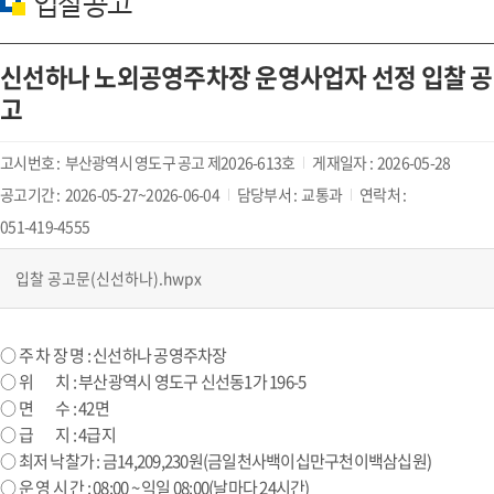
입찰공고
신선하나 노외공영주차장 운영사업자 선정 입찰 공
고
고시번호 :
부산광역시 영도구 공고 제2026-613호
게재일자 :
2026-05-28
공고기간 :
2026-05-27~2026-06-04
담당부서 :
교통과
연락처 :
051-419-4555
입찰 공고문(신선하나).hwpx
○ 주 차 장 명 : 신선하나 공영주차장
○ 위 치 : 부산광역시 영도구 신선동1가 196-5
○ 면 수 : 42면
○ 급 지 : 4급지
○ 최저 낙찰가 : 금14,209,230원(금일천사백이십만구천이백삼십원)
○ 운 영 시 간 : 08:00 ~ 익일 08:00(날마다 24시간)