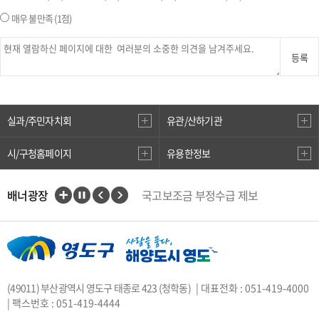
매우 불만족
(1점)
등록
실과/주민자치회
유관/산하기관
시/구청홈페이지
유용한정보
배너광장
국고보조금 부정수급 제보
인권상담전화(1331)
부산대개조
VisitBusan
지적측량바로처리센터
안전속도 5030
카카오톡 플러스친구
(49011) 부산광역시 영도구 태종로 423 (청학동)
| 대표전화 : 051-419-4000
중앙부처 법령 유권해석
| 팩스번호 : 051-419-4444
부산시 착한가격업소