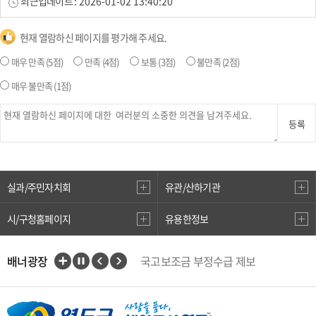
최근업데이트 :
2026-01-02 13:40:20
현재 열람하신 페이지를 평가해 주세요.
매우 만족
(5점)
만족
(4점)
보통
(3점)
불만족
(2점)
매우 불만족
(1점)
등록
실과/주민자치회
유관/산하기관
시/구청홈페이지
유용한정보
배너광장
국고보조금 부정수급 제보
인권상담전화(1331)
부산대개조
VisitBusan
지적측량바로처리센터