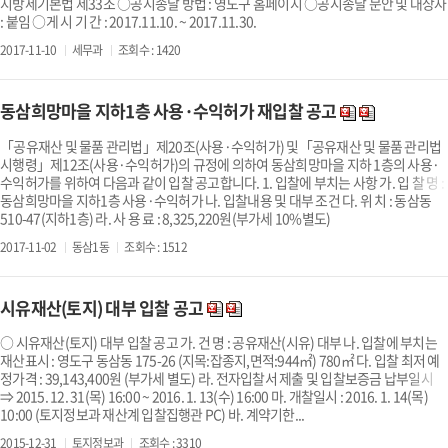
지방세기본법 제33조 ○공시송달 방법 : 영도구 홈페이지 ○공시송달 문안 및 대상자
: 붙임 ○게 시 기 간 : 2017.11.10. ~ 2017.11.30.
2017-11-10
세무과
조회수 : 1420
동삼희망마을 지하1층 사용·수익허가 재입찰 공고
「공유재산 및 물품 관리법」제20조(사용·수익허가) 및「공유재산 및 물품 관리법
시행령」제12조(사용·수익허가)의 규정에 의하여 동삼희망마을 지하 1층의 사용·
수익허가를 위하여 다음과 같이 입찰 공고합니다. 1. 입찰에 부치는 사항 가. 입 찰 명 :
동삼희망마을 지하1층 사용·수익허가 나. 입찰내용 및 대부 조건 다. 위 치 : 동삼동
510-47(지하1층) 라. 사 용 료 : 8,325,220원(부가세 10%별도)
2017-11-02
동삼1동
조회수 : 1512
시유재산(토지) 대부 입찰 공고
○ 시유재산(토지) 대부 입찰 공고 가. 건 명 : 공유재산(시유) 대부 나. 입찰에 부치는
재산표시 : 영도구 동삼동 175-26 (지목:잡종지,면적:944㎡) 780㎡ 다. 입찰 최저 예
정가격 : 39,143,400원 (부가세 별도) 라. 전자입찰서 제출 및 입찰보증금 납부일시
⇒ 2015. 12. 31(목) 16:00 ~ 2016. 1. 13(수) 16:00 마. 개찰일시 : 2016. 1. 14(목)
10:00 (토지정보과 재산계 입찰집행관 PC) 바. 계약기한...
2015-12-31
토지정보과
조회수 : 3310