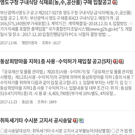
영도구청 구내식당 식재료(농,수,공산품) 구매 입찰공고
부산광역시영도구 공고 제2017-927호 영도구청 구내식당 급식자재(농,수,공산품)
입찰 공고 1. 위치 : 부산광역시 영도구 태종로423 구내식당 2. 예정가격 : 금
166,575,140원(부가세포함) 3. 계약기간 : 계약체결일~2018.12.31 4. 입찰방법 : 부
가가치세를 포함한 총액입찰" 국가종합전자조달시스템(www.g2b.go.kr)" 5. 개찰
일시 및 장소 : 2017.12.20 입찰진행담당자 PC 6. 낙찰자 결정 방법 : ...
2017-12-06
행정지원과
조회수 : 1617
동삼희망마을 지하1층 사용·수익허가 재입찰 공고(5차)
「공유재산 및 물품 관리법」제20조(사용·수익허가) 및「공유재산 및 물품 관리법
시행령」제12조(사용·수익허가)의 규정에 의하여 동삼희망마을 지하 1층의 사용？
수익허가를 위하여 다음과 같이 입찰 공고합니다. 1. 입찰에 부치는 사항 가. 입 찰 명 :
동삼희망마을 지하1층 사용？수익허가 나. 입찰내용 및 대부 조건 다. 위 치 : 동삼동
510-47(지하1층) 라. 사 용 료 : 6,405,790원(부가세 10%별도, 4차유찰...
2017-11-23
동삼1동
조회수 : 1849
취득세기타 수시분 고지서 공시송달
○공시송달대상자 : 취득세기타 수시분 고지서 교부불능자(대상별첨) ○근 거 법 령 :