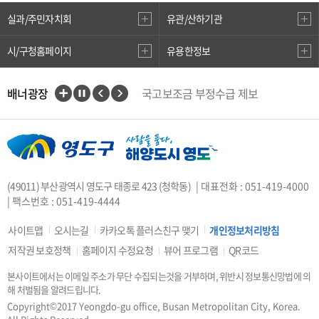
실과/주민자치회
유관/산하기관
시/구청홈페이지
유용한정보
배너광장
국고보조금 부정수급 제보
인권상담전화(1331)
부산대개조
VisitBusan
지적측량바로처리센터
안전속도 5030
카카오톡 플러스친구
(49011) 부산광역시 영도구 태종로 423 (청학동)
| 대표전화 : 051-419-4000
중앙부처 법령 유권해석
| 팩스번호 : 051-419-4444
부산시 착한가격업소
복지·보조금 부정 신고센터
사이트맵
오시는길
카카오톡 플러스친구 맺기
개인정보처리방침
지방소득세(특별징수분)신고·납부
저작권 보호정책
홈페이지 수정요청
뷰어 프로그램
QR코드
안전신문고
본사이트에서는 이메일 주소가 무단 수집되는것을 거부하며, 위반시 정보통신망법에 의
행복출산 원스톱서비스
해 처벌됨을 알려드립니다.
도로명주소안내
e-청소년
Copyright©2017 Yeongdo-gu office, Busan Metropolitan City, Korea.
부산광역시청소년종합지원센터