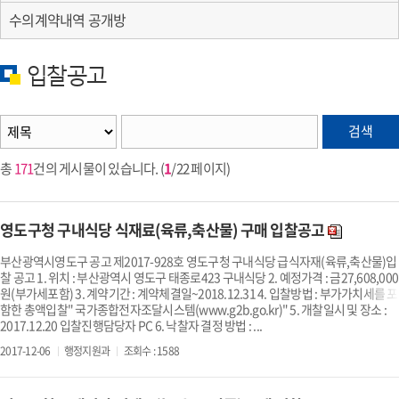
수의계약내역 공개방
입찰공고
검색
총
171
건의 게시물이 있습니다. (
1
/22 페이지)
영도구청 구내식당 식재료(육류,축산물) 구매 입찰공고
부산광역시영도구 공고 제2017-928호 영도구청 구내식당 급식자재(육류,축산물)입
찰 공고 1. 위치 : 부산광역시 영도구 태종로423 구내식당 2. 예정가격 : 금27,608,000
원(부가세포함) 3. 계약기간 : 계약체결일~2018.12.31 4. 입찰방법 : 부가가치세를 포
함한 총액입찰" 국가종합전자조달시스템(www.g2b.go.kr)" 5. 개찰일시 및 장소 :
2017.12.20 입찰진행담당자 PC 6. 낙찰자 결정 방법 : ...
2017-12-06
행정지원과
조회수 : 1588