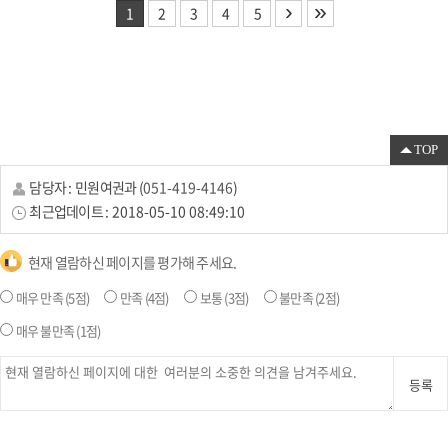
›
»
1
2
3
4
5
TOP
담당자 :
민원여권과
(
051-419-4146
)
최근업데이트 :
2018-05-10 08:49:10
현재 열람하신 페이지를 평가해 주세요.
매우 만족
(5점)
만족
(4점)
보통
(3점)
불만족
(2점)
매우 불만족
(1점)
등록