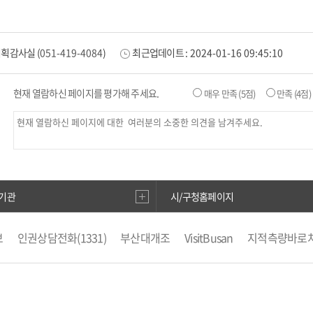
기획감사실
(
051-419-4084
)
최근업데이트 :
2024-01-16 09:45:10
현재 열람하신 페이지를 평가해 주세요.
매우 만족
(5점)
만족
(4점)
기관
시/구청홈페이지
보
인권상담전화(1331)
부산대개조
VisitBusan
지적측량바로
부산시 착한가격업소
복지·보조금 부정 신고센터
지방소득세(특
도로명주소안내
e-청소년
부산광역시청소년종합지원센터
공
부산영어방송
부산시 해외마케팅 지원사업 통합시스템
부동산
수막신청
지방재정365
한국국토정보공사
국민신문고
부산생
사랑
부산도시서비스(창업) 분석