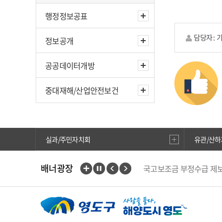
행정정보공표
담당자 :
정보공개
공공데이터개방
중대재해/산업안전보건
실과/주민자치회
유관/산하
국고보조금 부정수급 제
배너광장
중앙부처 법령 유권해석
행복출산 원스톱서비스
부산인재평생교육진흥원
위해식품 정보공개
현
에어코리아
웹진 아이