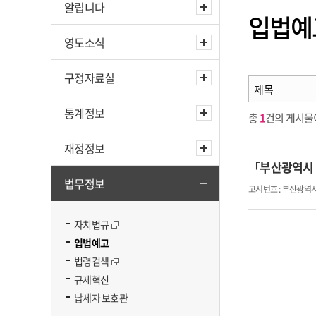
알립니다
입법예
영도소식
구정자료실
통계정보
총
1
건의 게시물이
재정정보
「부산광역시 
법무정보
고시번호 : 부산광역시
자치법규
입법예고
법령검색
규제혁신
납세자 보호관