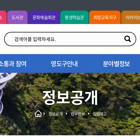
소
도서관
문화예술회관
평생학습관
희망교육지구
아카이
소통과 참여
영도구안내
분야별정보
정보공개
정보공개
법무정보
입법예고