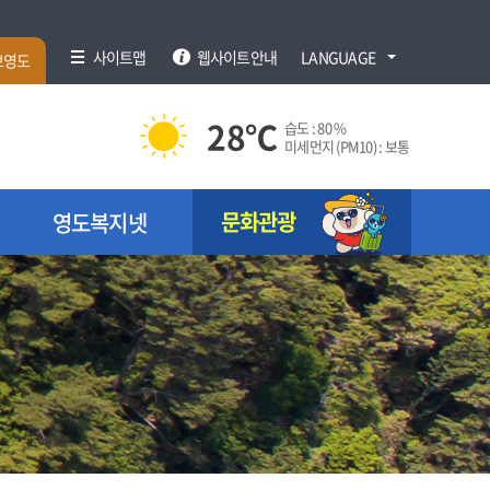
사이트맵
웹사이트안내
LANGUAGE
브영도
28
℃
습도 :
80 %
미세먼지 (PM10) :
보통
문화관광
영도복지넷