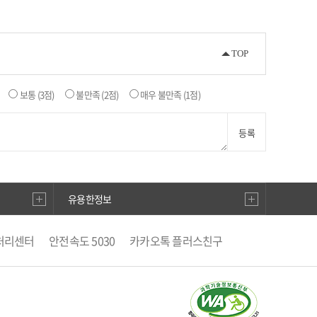
TOP
보통
(3점)
불만족
(2점)
매우 불만족
(1점)
등록
유용한정보
처리센터
안전속도 5030
카카오톡 플러스친구
별징수분)신고·납부
안전신문고
직선거비리 익명신고
우편번호검색
승용차요일제
거래관리시스템
생활공감 국민행복
활지도
남부운전면허시험장
BADA TV