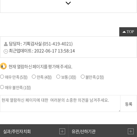
TOP
담당자 :
기획감사실
(
051-419-4021
)
최근업데이트 :
2022-06-17 13:58:14
현재 열람하신 페이지를 평가해 주세요.
매우 만족
(5점)
만족
(4점)
보통
(3점)
불만족
(2점)
매우 불만족
(1점)
등록
실과/주민자치회
유관/산하기관