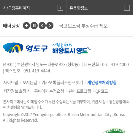
시/구청홈페이지
유용한정보
배너광장
국고보조금 부정수급 제보
인권상담전화(1331)
부산대개조
VisitBusan
지적측량바로처리센터
안전속도 5030
카카오톡 플러스친구
(49011) 부산광역시 영도구 태종로 423 (청학동)
| 대표전화 : 051-419-4000
중앙부처 법령 유권해석
| 팩스번호 : 051-419-4444
부산시 착한가격업소
복지·보조금 부정 신고센터
사이트맵
오시는길
카카오톡 플러스친구 맺기
개인정보처리방침
지방소득세(특별징수분)신고·납부
저작권 보호정책
홈페이지 수정요청
뷰어 프로그램
QR코드
안전신문고
본사이트에서는 이메일 주소가 무단 수집되는것을 거부하며, 위반시 정보통신망법에 의
행복출산 원스톱서비스
해 처벌됨을 알려드립니다.
도로명주소안내
e-청소년
Copyright©2017 Yeongdo-gu office, Busan Metropolitan City, Korea.
부산광역시청소년종합지원센터
All Rights Reserved.
공직선거비리 익명신고
우편번호검색
승용차요일제