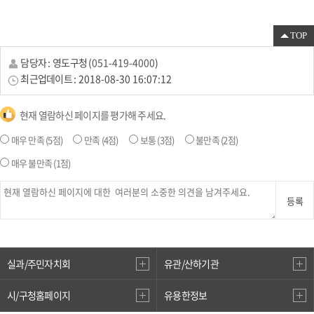
TOP
담당자 :
영도구청
(
051-419-4000
)
최근업데이트 :
2018-08-30 16:07:12
현재 열람하신 페이지를 평가해 주세요.
매우 만족
(5점)
만족
(4점)
보통
(3점)
불만족
(2점)
매우 불만족
(1점)
등록
실과/주민자치회
유관/산하기관
시/구청홈페이지
유용한정보