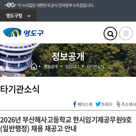
이 누리집은 대한민국 공식 전자정부 누리집입니다.
영도구청
정보공개
정보공개
알립니다
타기관소식
타기관소식
페이스북
트위터
주소복사
2026년 부산해사고등학교 한시임기제공무원9호
(일반행정) 채용 재공고 안내