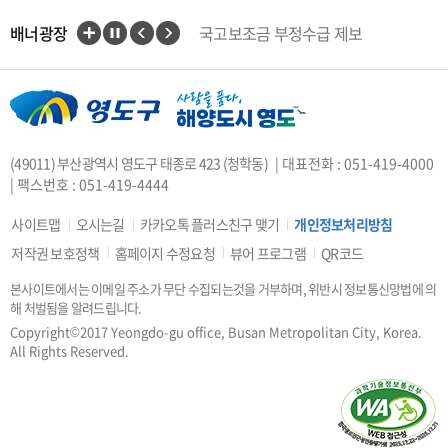
배너광장
국고보조금 부정수급 제보
인권상담전화(1331)
부산대개조
VisitBusan
지적측량바로처리센터
안전속도 5030
카카오톡 플러스친구
(49011) 부산광역시 영도구 태종로 423 (청학동)
| 대표전화 : 051-419-4000
중앙부처 법령 유권해석
| 팩스번호 : 051-419-4444
부산시 착한가격업소
복지·보조금 부정 신고센터
사이트맵
오시는길
카카오톡 플러스친구 맺기
개인정보처리방침
지방소득세(특별징수분)신고·납부
저작권 보호정책
홈페이지 수정요청
뷰어 프로그램
QR코드
안전신문고
본사이트에서는 이메일 주소가 무단 수집되는것을 거부하며, 위반시 정보통신망법에 의
행복출산 원스톱서비스
해 처벌됨을 알려드립니다.
도로명주소안내
e-청소년
Copyright©2017 Yeongdo-gu office, Busan Metropolitan City, Korea.
부산광역시청소년종합지원센터
All Rights Reserved.
공직선거비리 익명신고
우편번호검색
승용차요일제
부산인재평생교육진흥원
부산영어방송