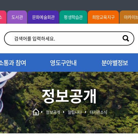
소
도서관
문화예술회관
평생학습관
희망교육지구
아카이
소통과 참여
영도구안내
분야별정보
정보공개
정보공개
알립니다
타기관소식