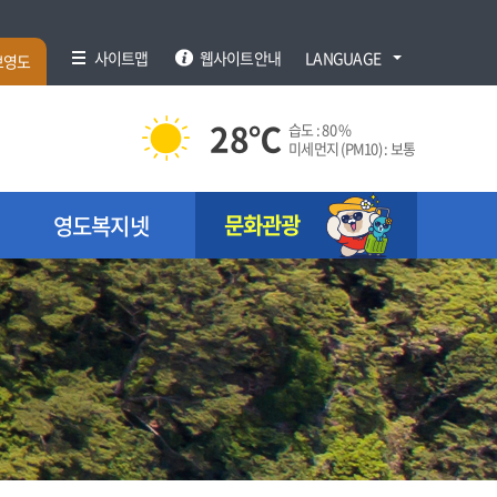
사이트맵
웹사이트안내
LANGUAGE
브영도
28
℃
습도 :
80 %
미세먼지 (PM10) :
보통
문화관광
영도복지넷