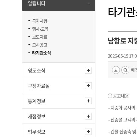
알립니다
타기관
공지사항
행사/교육
보도자료
남항로 지
고시공고
타기관소식
2026-05-15 17:0
영도소식
배전
구정자료실
○ 공고내용
통계정보
- 지중화 공사의 
재정정보
- 신증설 고객의
법무정보
- 건물 신증축 