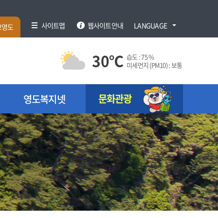
사이트맵
웹사이트안내
LANGUAGE
브영도
30
℃
습도 :
75 %
미세먼지 (PM10) :
보통
문화관광
영도복지넷