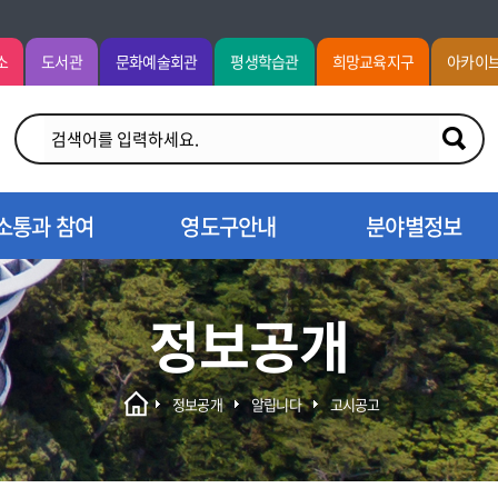
소
도서관
문화예술회관
평생학습관
희망교육지구
아카이
소통과 참여
영도구안내
분야별정보
정보공개
정보공개
알립니다
고시공고