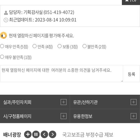
TOP
담당자 :
기획감사실
(
051-419-4072
)
최근업데이트 :
2023-08-14 10:09:01
현재 열람하신 페이지를 평가해 주세요.
매우 만족
(5점)
만족
(4점)
보통
(3점)
불만족
(2점)
매우 불만족
(1점)
등록
실과/주민자치회
유관/산하기관
시/구청홈페이지
유용한정보
배너광장
국고보조금 부정수급 제보