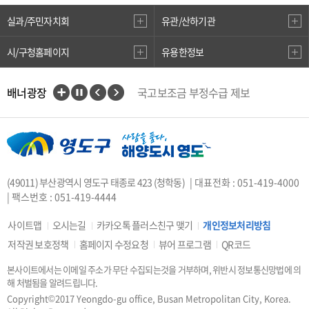
실과/주민자치회
유관/산하기관
시/구청홈페이지
유용한정보
배너광장
국고보조금 부정수급 제보
인권상담전화(1331)
부산대개조
VisitBusan
지적측량바로처리센터
안전속도 5030
카카오톡 플러스친구
(49011) 부산광역시 영도구 태종로 423 (청학동)
| 대표전화 : 051-419-4000
중앙부처 법령 유권해석
| 팩스번호 : 051-419-4444
부산시 착한가격업소
복지·보조금 부정 신고센터
사이트맵
오시는길
카카오톡 플러스친구 맺기
개인정보처리방침
지방소득세(특별징수분)신고·납부
저작권 보호정책
홈페이지 수정요청
뷰어 프로그램
QR코드
안전신문고
본사이트에서는 이메일 주소가 무단 수집되는것을 거부하며, 위반시 정보통신망법에 의
행복출산 원스톱서비스
해 처벌됨을 알려드립니다.
도로명주소안내
e-청소년
Copyright©2017 Yeongdo-gu office, Busan Metropolitan City, Korea.
부산광역시청소년종합지원센터