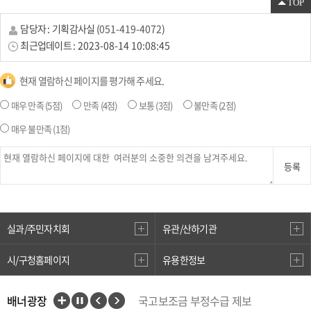
TOP
담당자 :
기획감사실
(
051-419-4072
)
최근업데이트 :
2023-08-14 10:08:45
현재 열람하신 페이지를 평가해 주세요.
매우 만족
(5점)
만족
(4점)
보통
(3점)
불만족
(2점)
매우 불만족
(1점)
등록
실과/주민자치회
유관/산하기관
시/구청홈페이지
유용한정보
배너광장
국고보조금 부정수급 제보