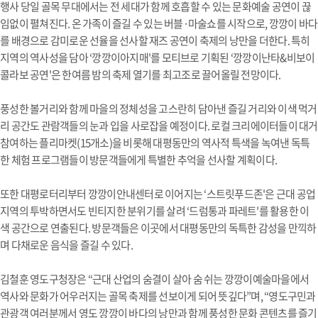
행사 당일 골목 무대에서는 전 세대가 함께 호흡할 수 있는 문화예술 공연이 끊
임없이 펼쳐진다. 온 가족이 즐길 수 있는 버블·마술쇼를 시작으로, 깡깡이 바다
를 배경으로 감미로운 선율을 선사할 재즈 공연이 축제의 낭만을 더한다. 특히
지역의 역사성을 담아 ‘깡깡이아지매'를 모티브로 기획된 ‘깡깡이난타&비보이
콜라보 공연'은 한여름 밤의 축제 열기를 최고조로 끌어올릴 전망이다.
풍성한 볼거리와 함께 마을의 정체성을 고스란히 담아낸 즐길 거리와 이색 먹거
리 공간도 관람객들의 눈과 입을 사로잡을 예정이다. 로컬 크리에이터들이 대거
참여하는 플리마켓(15개소)을 비롯해 대평동만의 역사적 특색을 녹여낸 독특
한 체험 프로그램들이 방문객들에게 특별한 추억을 선사할 계획이다.
또한 대평로터리부터 깡깡이안내센터로 이어지는 ‘스트릿푸드존'은 근대 공업
지역의 투박하면서도 빈티지한 분위기를 살려 ‘드럼통과 파레트'를 활용한 이
색 공간으로 연출된다. 방문객들은 이곳에서 대평동만의 독특한 감성을 만끽하
며 다채로운 음식을 즐길 수 있다.
김철훈 영도구청장은 “근대 산업의 숨결이 살아 숨 쉬는 깡깡이예술마을에서
역사와 문화가 어우러지는 골목 축제를 선보이게 되어 뜻깊다”며, “영도구민과
관광객 여러분께서 영도 깡깡이 바다의 낭만과 함께 풍성한 문화 콘텐츠를 즐기