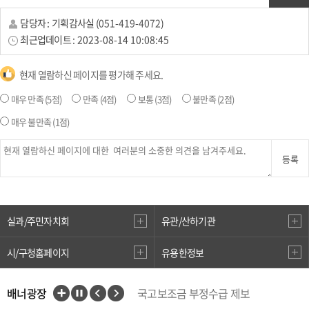
담당자 :
기획감사실
(
051-419-4072
)
최근업데이트 :
2023-08-14 10:08:45
현재 열람하신 페이지를 평가해 주세요.
매우 만족
(5점)
만족
(4점)
보통
(3점)
불만족
(2점)
매우 불만족
(1점)
등록
실과/주민자치회
유관/산하기관
시/구청홈페이지
유용한정보
배너광장
국고보조금 부정수급 제보