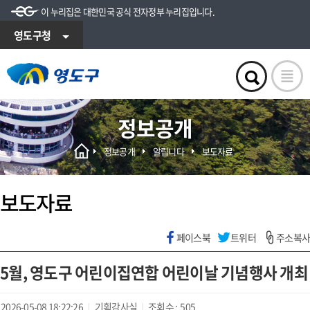
이 누리집은 대한민국 공식 전자정부 누리집입니다.
영도구청
정보공개
정보공개
알립니다
보도자료
보도자료
페이스북
트위터
주소복사
5월, 영도구 어린이집연합 어린이날 기념행사 개최
2026-05-08 18:22:26
기획감사실
조회수 :
505