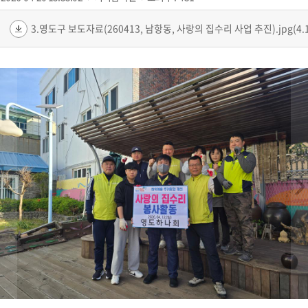
3.영도구 보도자료(260413, 남항동, 사랑의 집수리 사업 추진).jpg(4.1
‹
›