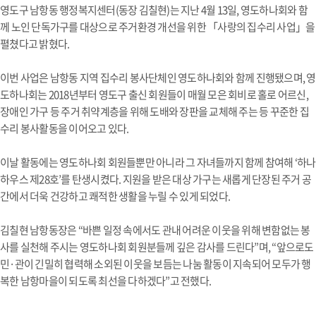
영도구 남항동 행정복지센터(동장 김칠현)는 지난 4월 13일, 영도하나회와 함
께 노인 단독가구를 대상으로 주거환경 개선을 위한 「사랑의 집수리 사업」을
펼쳤다고 밝혔다.
이번 사업은 남항동 지역 집수리 봉사단체인 영도하나회와 함께 진행됐으며, 영
도하나회는 2018년부터 영도구 출신 회원들이 매월 모은 회비로 홀로 어르신,
장애인 가구 등 주거 취약계층을 위해 도배와 장판을 교체해 주는 등 꾸준한 집
수리 봉사활동을 이어오고 있다.
이날 활동에는 영도하나회 회원들뿐만 아니라 그 자녀들까지 함께 참여해 ‘하나
하우스 제28호’를 탄생시켰다. 지원을 받은 대상 가구는 새롭게 단장된 주거 공
간에서 더욱 건강하고 쾌적한 생활을 누릴 수 있게 되었다.
김칠현 남항동장은 “바쁜 일정 속에서도 관내 어려운 이웃을 위해 변함없는 봉
사를 실천해 주시는 영도하나회 회원분들께 깊은 감사를 드린다”며, “앞으로도
민·관이 긴밀히 협력해 소외된 이웃을 보듬는 나눔 활동이 지속되어 모두가 행
복한 남항마을이 되도록 최선을 다하겠다”고 전했다.