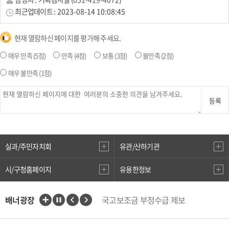
최근업데이트 :
2023-08-14 10:08:45
현재 열람하신 페이지를 평가해 주세요.
매우 만족
(5점)
만족
(4점)
보통
(3점)
불만족
(2점)
매우 불만족
(1점)
등록
실과/주민자치회
유관/산하기관
시/구청홈페이지
유용한정보
배너광장
국고보조금 부정수급 제보
인권상담전화(1331)
부산대개조
VisitBusan