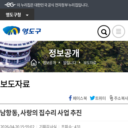
이 누리집은 대한민국 공식 전자정부 누리집입니다.
영도구청
정보공개
정보공개
알립니다
보도자료
보도자료
페이스북
트위터
주소복사
남항동, 사랑의 집수리 사업 추진
2026-04-20 15:55:02
기획감사실
조회수 :
431