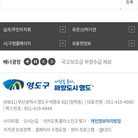
등록
실과/주민자치회
유관/산하기관
시/구청홈페이지
유용한정보
배너광장
국고보조금 부정수급 제보
인권상담전화(1331)
부산대개조
VisitBusan
지적측량바로처리센터
안전속도 5030
카카오톡 플러스친구
(49011) 부산광역시 영도구 태종로 423 (청학동)
| 대표전화 : 051-419-4000
중앙부처 법령 유권해석
| 팩스번호 : 051-419-4444
부산시 착한가격업소
복지·보조금 부정 신고센터
사이트맵
오시는길
카카오톡 플러스친구 맺기
개인정보처리방침
지방소득세(특별징수분)신고·납부
저작권 보호정책
홈페이지 수정요청
뷰어 프로그램
QR코드
안전신문고