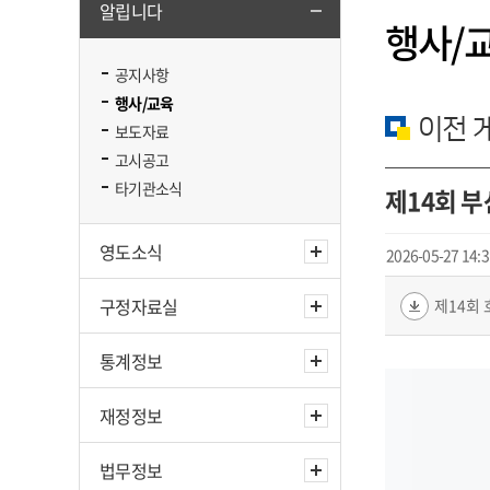
알립니다
행사/
공지사항
행사/교육
이전 
보도자료
고시공고
타기관소식
제14회 
영도소식
2026-05-27 14:3
구정자료실
제14회 
통계정보
재정정보
법무정보