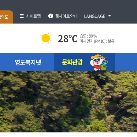
사이트맵
웹사이트안내
LANGUAGE
브영도
28
℃
습도 :
80 %
미세먼지 (PM10) :
보통
문화관광
영도복지넷