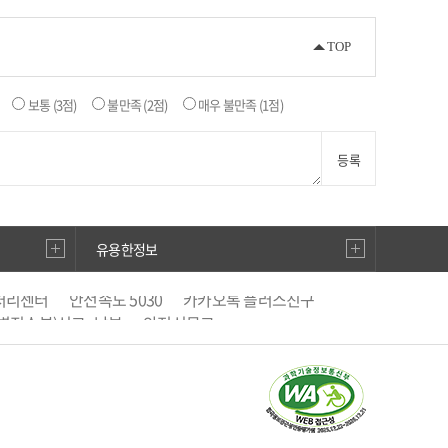
TOP
보통
(3점)
불만족
(2점)
매우 불만족
(1점)
등록
유용한정보
처리센터
안전속도 5030
카카오톡 플러스친구
별징수분)신고·납부
안전신문고
직선거비리 익명신고
우편번호검색
승용차요일제
거래관리시스템
생활공감 국민행복
활지도
남부운전면허시험장
BADA TV