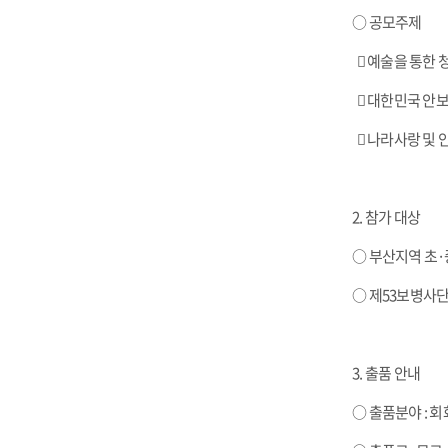
○ 공모주제
 예술을 통한
​  대한민국 
​  나라사랑 및
2. 참가 대상
○ 부산지역 초
○ 제53보병사단
3. 출품 안내
○ 출품분야 : 회화