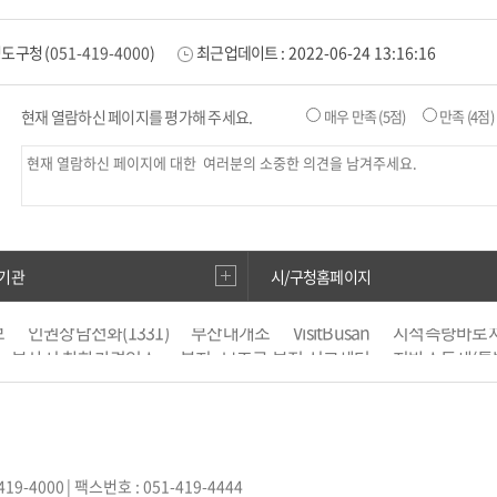
영도구청
(
051-419-4000
)
최근업데이트 :
2022-06-24 13:16:16
현재 열람하신 페이지를 평가해 주세요.
매우 만족
(5점)
만족
(4점)
기관
시/구청홈페이지
보
인권상담전화(1331)
부산대개조
VisitBusan
지적측량바로
부산시 착한가격업소
복지·보조금 부정 신고센터
지방소득세(특
도로명주소안내
e-청소년
부산광역시청소년종합지원센터
공
부산영어방송
부산시 해외마케팅 지원사업 통합시스템
부동산
수막신청
지방재정365
한국국토정보공사
국민신문고
부산생
사랑
부산도시서비스(창업) 분석
419-4000
| 팩스번호 : 051-419-4444