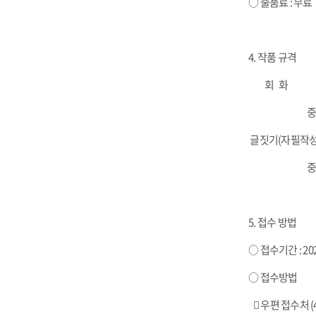
○ 출품료 : 무료
4. 작품 규격
회 화 초등학
​ 중고등학생 
글짓기(자필작성
​​ 중고등학생
5. 접수 방법
○ 접수기간 : 202
○ 접수방법
 우편 접수처 (