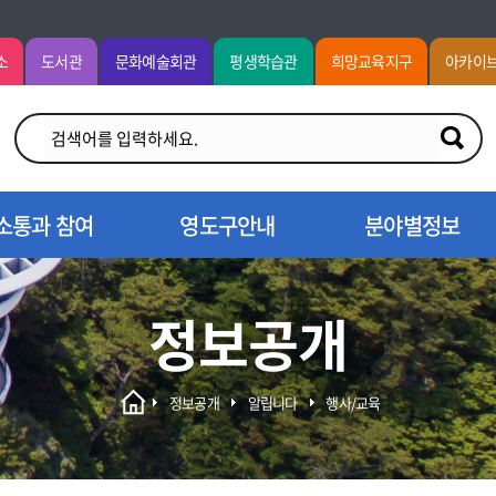
소
도서관
문화예술회관
평생학습관
희망교육지구
아카이
소통과 참여
영도구안내
분야별정보
정보공개
정보공개
알립니다
행사/교육