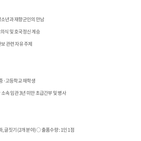
 청소년과 재향군인의 만남
안보의식 및 호국정신 계승
 안보 관련 자유 주제
·중·고등학교 재학생
 소속 임관 3년 미만 초급간부 및 병사
, 글짓기 (2개 분야) ○ 출품수량 : 1인 1점