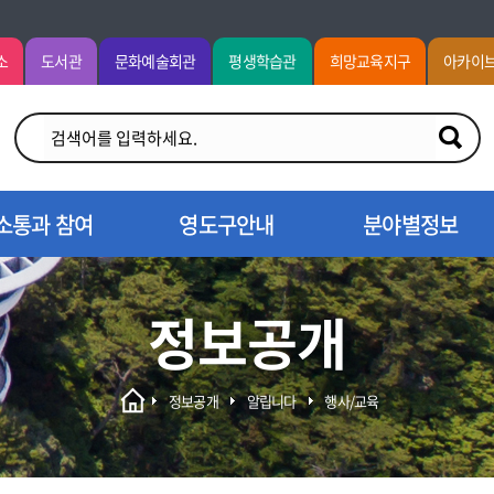
소
도서관
문화예술회관
평생학습관
희망교육지구
아카이
소통과 참여
영도구안내
분야별정보
정보공개
정보공개
알립니다
행사/교육