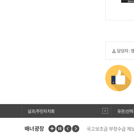
담당자 :
실과/주민자치회
유관/산하
국고보조금 부정수급 제
배너광장
중앙부처 법령 유권해석