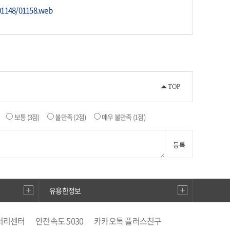
01148/01158.web
TOP
보통
(3점)
불만족
(2점)
매우 불만족
(1점)
등록
유용한정보
처리센터
안전속도 5030
카카오톡 플러스친구
별징수분)신고·납부
안전신문고