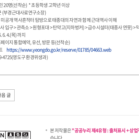
주민 20명(선착순) * 초등학생 고학년 이상
김한근 (부경근대사료연구소장)
외부 미공개 역사흔적터 탐방으로 태종대의 자연과 함께 근대역사 이해
종사 입구 > 관측소 > 원형포대 > 탄약고(지하벙커) > 급수시설터(태종사 연못) >
 6. 4.(목) 까지
 홈페이지 통합예약, 유선, 방문 등(선착순)
이트
https://www.yeongdo.go.kr/reserve/01785/04663.web
-419-4725(영도구 환경위생과)
다음 글
본 저작물은
"공공누리 제4유형 : 출처표시 + 상
습니다.