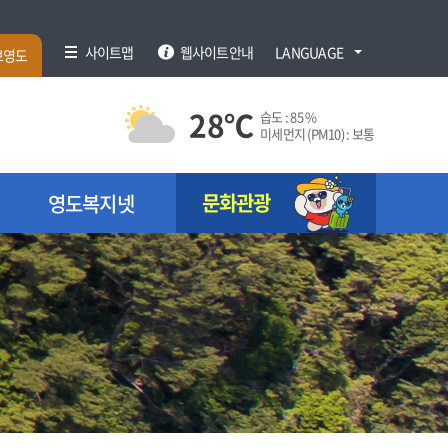
사이트맵
웹사이트안내
LANGUAGE
브영도
28
℃
습도 :
85 %
미세먼지 (PM10) :
보통
문화관광
영도복지넷