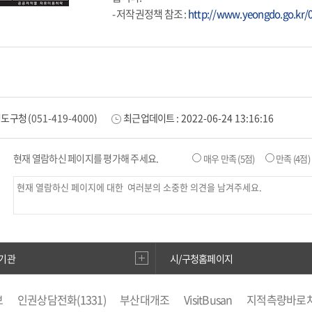
- 저작권정책 참조 :
http://www.yeongdo.go.kr/
영도구청
(
051-419-4000
)
최근업데이트 :
2022-06-24 13:16:16
현재 열람하신 페이지를 평가해 주세요.
매우 만족
(5점)
만족
(4점)
기관
시/구청홈페이지
보
인권상담전화(1331)
부산대개조
VisitBusan
지적측량바로
부산시 착한가격업소
복지·보조금 부정 신고센터
지방소득세(특