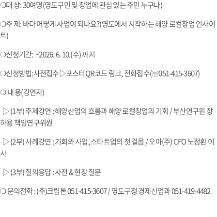
❍대 상: 30여명(영도구민 및 창업에 관심 있는 주민 누구나)
❍주 제: 바다 어떻게 사업이 되나요?(영도에서 시작하는 해양 로컬창업 인사이
트)
❍신청기간: ~2026. 6. 10.(수) 까지
❍신청방법:사전접수▷포스터QR코드 링크, 전화접수(☏051-415-3607)
❍ 내 용(강연자)
▷ (1부) 주제강연 : 해양산업의 흐름과 해양 로컬창업의 기회 / 부산연구원 장
하용 책임연구위원
▷ (2부) 사례강연 : 기회와 사업, 스타트업의 첫 걸음 / 오아(주) CFO 노정환 이
사
▷ (3부) 질의응답 : 사전 & 현장 질문
❍ 문의전화 : (주)크립톤 051-415-3607 / 영도구청 경제산업과 051-419-4482