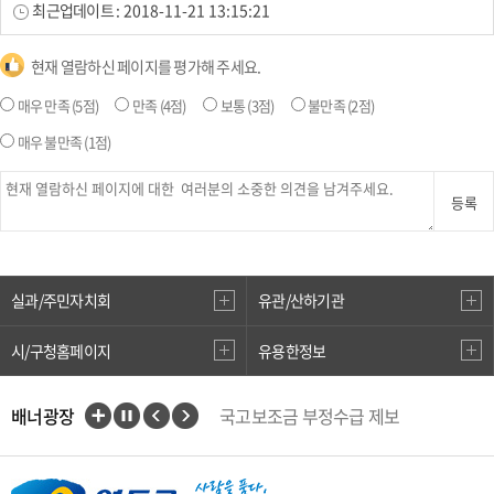
최근업데이트 :
2018-11-21 13:15:21
현재 열람하신 페이지를 평가해 주세요.
매우 만족
(5점)
만족
(4점)
보통
(3점)
불만족
(2점)
매우 불만족
(1점)
등록
실과/주민자치회
유관/산하기관
시/구청홈페이지
유용한정보
배너광장
국고보조금 부정수급 제보
인권상담전화(1331)
부산대개조
VisitBusan