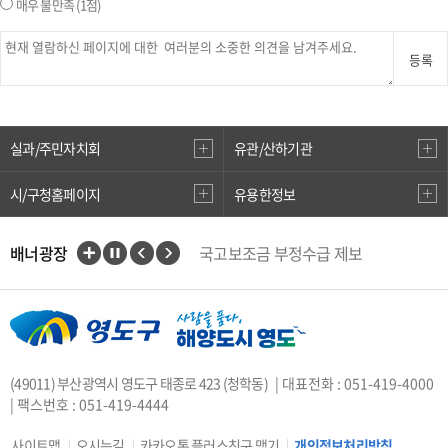
매우 불만족
(1점)
등록
실과/주민자치회
유관/산하기관
시/구청홈페이지
유용한정보
배너광장
국고보조금 부정수급 제보
인권상담전화(1331)
부산대개조
VisitBusan
지적측량바로처리센터
안전속도 5030
카카오톡 플러스친구
(49011) 부산광역시 영도구 태종로 423 (청학동)
| 대표전화 : 051-419-4000
중앙부처 법령 유권해석
| 팩스번호 : 051-419-4444
부산시 착한가격업소
복지·보조금 부정 신고센터
사이트맵
오시는길
카카오톡 플러스친구 맺기
개인정보처리방침